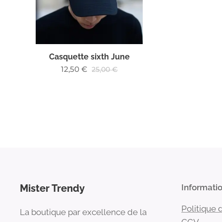
Casquette sixth June
12,50
€
25,00
€
Mister Trendy
Informati
Politique 
La boutique par excellence de la
CGV