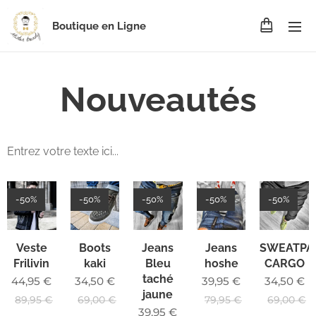
Boutique en Ligne
Nouveautés
Entrez votre texte ici...
-50%
-50%
-50%
-50%
-50%
Veste
Boots
Jeans
Jeans
SWEATPA
Frilivin
kaki
Bleu
hoshe
CARGO
taché
44,95
€
34,50
€
39,95
€
34,50
€
jaune
89,95
€
69,00
€
79,95
€
69,00
€
39,95
€