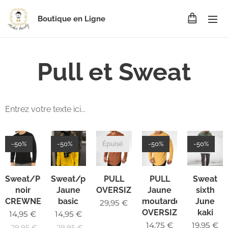
Boutique en Ligne
Pull et Sweat
Entrez votre texte ici...
-50%
-50%
Épuisé
-50%
-50%
Sweat/Pull
Sweat/pull
PULL
PULL
Sweat
noir
Jaune
OVERSIZE
Jaune
sixth
CREWNECK
basic
moutarde
June
29,95
€
OVERSIZE
kaki
14,95
€
14,95
€
14,75
€
19,95
€
29,95
€
29,95
€