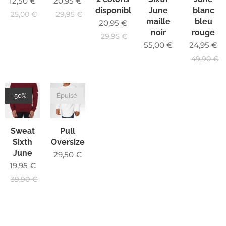
12,50
€
20,95
€
disponible
June
blanc
25,00
€
29,95
€
maille
bleu
20,95
€
noir
rouge
29,95
€
55,00
€
24,95
€
49,90
€
-50%
Épuisé
Sweat
Pull
Sixth
Oversize
June
29,50
€
19,95
€
39,90
€