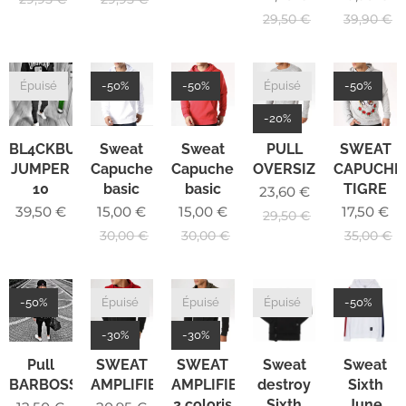
29,50
€
39,90
€
Épuisé
-50%
-50%
Épuisé
-50%
-20%
BL4CKBUNNY
Sweat
Sweat
PULL
SWEAT
JUMPER
Capuche
Capuche
OVERSIZE
CAPUCHE
10
basic
basic
TIGRE
23,60
€
39,50
€
15,00
€
15,00
€
17,50
€
29,50
€
30,00
€
30,00
€
35,00
€
-50%
Épuisé
Épuisé
Épuisé
-50%
-30%
-30%
Pull
SWEAT
SWEAT
Sweat
Sweat
BARBOSSA
AMPLIFIED
AMPLIFIED
destroy
Sixth
2 coloris
Sixth
June