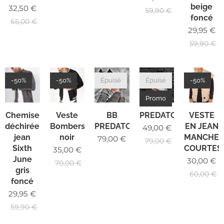
beige
32,50
€
59,90
€
foncé
65,00
€
29,95
€
59,90
€
-50%
-50%
Épuisé
Épuisé
-50%
Promo
Chemise
Veste
BB
PREDATOR001
VESTE
déchirée
Bombers
PREDATOR
EN JEAN
49,00
€
jean
noir
MANCHE
79,00
€
79,00
€
Sixth
COURTES
35,00
€
June
30,00
€
70,00
€
gris
60,00
€
foncé
29,95
€
59,90
€