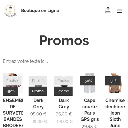
Boutique en Ligne
Promos
Entrez votre texte ici...
Épuisé
Épuisé
Épuisé
-50%
-50%
-50%
Promo
Promo
ENSEMBLE
Dark
Dark
Cape
Chemise
DE
Grey
Grey
courte
déchirée
SURVETEMENT
Paris
jean
95,00
€
95,00
€
BANDES
GPS gris
Sixth
119,00
€
119,00
€
BRODÉES
June
29,95
€