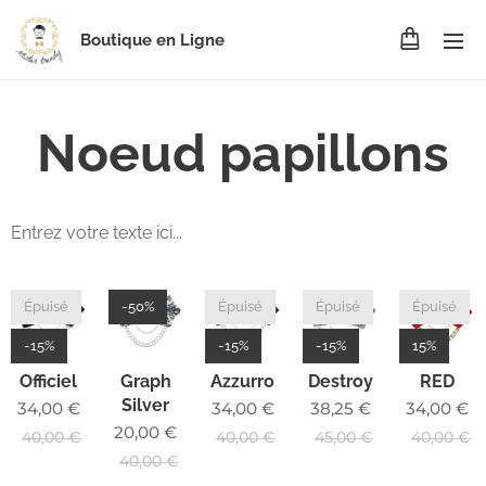
Boutique en Ligne
Noeud papillons
Entrez votre texte ici...
Épuisé
-50%
Épuisé
Épuisé
Épuisé
-15%
-15%
-15%
15%
Officiel
Graph
Azzurro
Destroy
RED
Silver
34,00
€
34,00
€
38,25
€
34,00
€
20,00
€
40,00
€
40,00
€
45,00
€
40,00
€
40,00
€