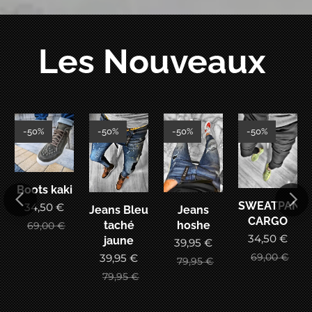
Les Nouveaux
-50%
-50%
-50%
-50%
Boots kaki
SWEATPANT
34,50
€
Jeans Bleu
Jeans
CARGO
taché
hoshe
69,00
€
34,50
€
jaune
39,95
€
69,00
€
39,95
€
79,95
€
79,95
€