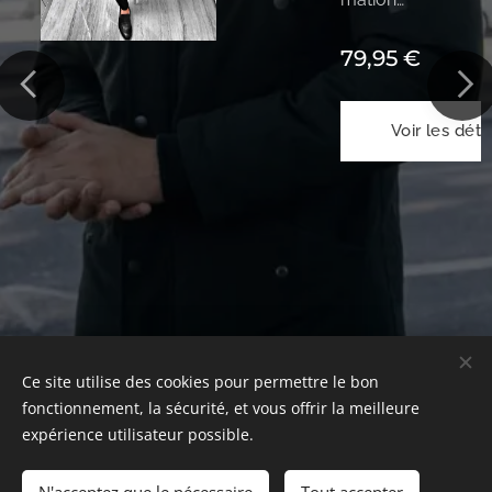
"BL4CK
79,95
€
BUNNY
BUSINE
SS
Voir les déta
JACKE
étails
T 11"
Couleu
r: noir
Modèle:
176 cm
/ 67 kg
/ taille
46
Ce site utilise des cookies pour permettre le bon
Matériel
fonctionnement, la sécurité, et vous offrir la meilleure
: 60%
expérience utilisateur possible.
Shop
coton
37%