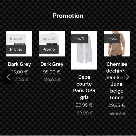
Promotion
Épuisé
Épuisé
-50%
-50%
Promo
Promo
Dark Grey
Dark Grey
Chemise
déchirée
95,00
€
95,00
€
Cape
MENT
jean Sixth
119,00
€
119,00
€
courte
June
Paris GPS
beige
gris
foncé
29,95
€
29,95
€
59,90
€
59,90
€